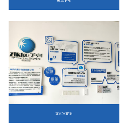
搬运下楼
文化宣传墙