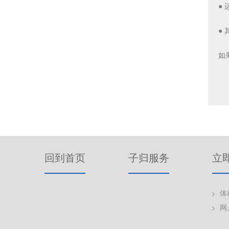
●
●
如
回到首页
子归服务
立
体
网