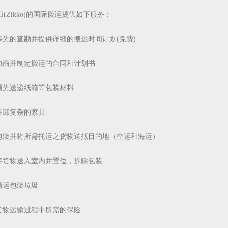
归(Zikko)的国际搬运提供如下服务：
事先的查勘并提供详细的搬运时间计划(免费)
协商并制定搬运的合同和计划书
预先送递纸箱等包装材料
拆卸复杂的家具
包装并将所需托运之货物送抵目的地（空运和海运）
将货物送入室内并置位，拆除包装
清运包装垃圾
货物运输过程中所需的保险