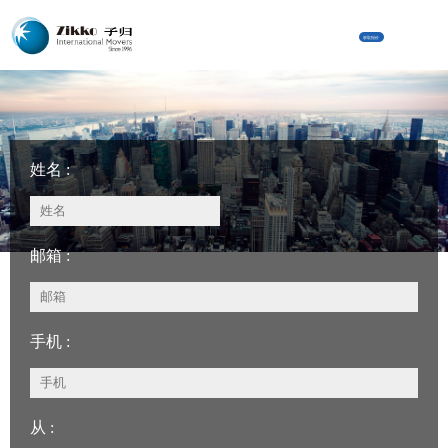
获取报价
姓名 :
邮箱 :
手机 :
从 :