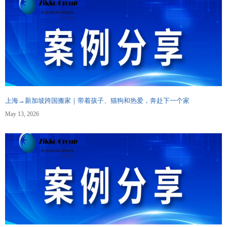
上海→新加坡跨国搬家｜带着孩⼦、猫狗和热爱，奔赴下⼀个家
May 13, 2026